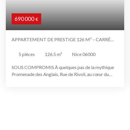
690 000
€
APPARTEMENT DE PRESTIGE 126 M² – CARRÉ
D’OR, NICE
5
pièces
126.5
m²
Nice 06000
SOUS COMPROMIS À quelques pas de la mythique
Promenade des Anglais, Rue de Rivoli, au cœur du
prestigieux Carré d’Or, cet élégant appartement de
126 m² (dont 10 m² de chambre de bonne) offre tout
le charme de l’haussmannien Niçois. Au deuxième
étage d’un bel immeuble bourgeois, il séduit dès
l’entrée par ses belles hauteurs sous plafond, son
parquet d’époque et sa luminosité exceptionnelle
grâce à sa configuration traversante, ouvrant à la fois
sur la rue et sur une cour intérieure calme.