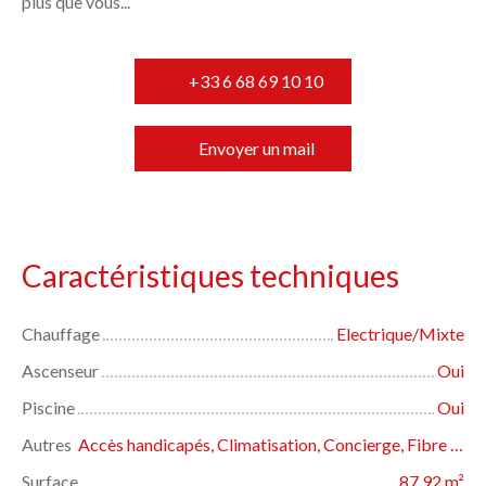
plus que vous...
+33 6 68 69 10 10
Envoyer un mail
Caractéristiques techniques
Chauffage
Electrique/Mixte
Ascenseur
Oui
Piscine
Oui
Autres
Accès handicapés, Climatisation, Concierge, Fibre optique, Gardien, Interphone, Portail motorisé, Porte blindée, Volets électriques
Surface
87.92
m²