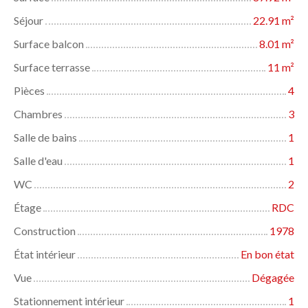
Séjour
22.91
m²
Surface balcon
8.01
m²
Surface terrasse
11
m²
Pièces
4
Chambres
3
Salle de bains
1
Salle d'eau
1
WC
2
Étage
RDC
Construction
1978
État intérieur
En bon état
Vue
Dégagée
Stationnement intérieur
1