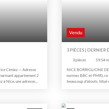
 amateurs de beaux volumes
ges, des commerces et des
 au sein d’un des quartiers
s risques auxquels ce bien
ttp://georisques. gouv. fr
Vendu
3 PIÈCES | DERNIER
3
pièces
59.54
m
ice Cimiez — Adresse
NICE BORRIGLIONE DERN
charmant appartement 2
normes BBC et PMR), ce 3 
z à Nice, une adresse
beaucoup d'atouts. Situé 
z, connu pour son
sud, il dispose d'une terra
une petite copropriété
telles que la climatisatio
8,57 m² Loi Carrez (41,61
parking avec très belle ha
5 m, son exposition Sud-
dispose également de pan