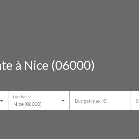
te à Nice (06000)
Localisation
Budget max (€)
S
Nice (06000)