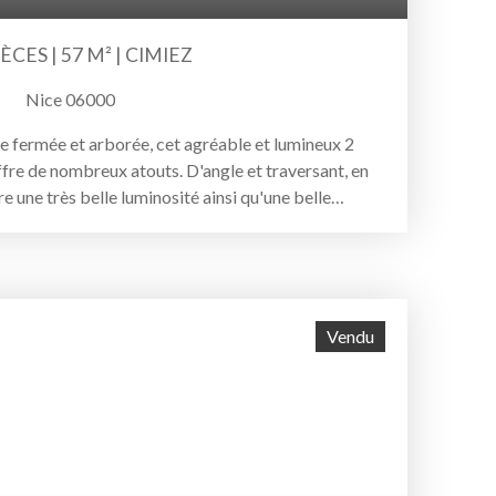
CES | 57 M² | CIMIEZ
Nice 06000
e fermée et arborée, cet agréable et lumineux 2
ffre de nombreux atouts. D'angle et traversant, en
re une très belle luminosité ainsi qu'une belle
alon de 20 m², très lumineux, s'ouvre sur une
e de 11 m², la cuisine s'ouvre également sur un
artement propose également une chambre de plus de
vec fenêtre, et une cuisine séparée de 10 m².
 cave et stationnement extérieur privatif. Nous
Vendu
ats en exclusivité: Visite virtuelle 360°,
o Youtube.