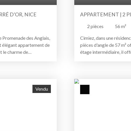
RÉ D’OR, NICE
APPARTEMENT | 2 PIÈ
2
pièces
56
m²
 Promenade des Anglais,
Cimiez, dans une résidenc
et élégant appartement de
pièces d'angle de 57 m² o
t le charme de
étage intermédiaire, il off
immeuble bourgeois, il
hauteur sous plafond. Le s
fond, son parquet d’époque
agréable et grande terrass
ation traversante, ouvrant
petit extérieur. Cet app
. L’appartement se compose
13 m², une salle de bain a
trois grandes chambres,
Appartement complet avec
Vendu
éreux et modulable permet
offrons pour tous nos mand
envies. Son potentiel de
aménagement 3D et vidé
idence principale ou un
mbre de bonne de plus de
’une grande cave
t présente toutefois un