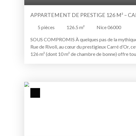
APPARTEMENT DE PRESTIGE 126 M² – CAR
5
pièces
126.5
m²
Nice 06000
SOUS COMPROMIS À quelques pas de la mythique
Rue de Rivoli, au cœur du prestigieux Carré d’Or, c
126 m² (dont 10 m² de chambre de bonne) offre tou
l’haussmannien Niçois. Au deuxième étage d’un bel 
séduit dès l’entrée par ses belles hauteurs sous pla
et sa luminosité exceptionnelle grâce à sa configur
à la fois sur la rue et sur une cour intérieure calme
d’un double séjour, d’une cuisine indépendante, de 
d’une salle de bain et de WC séparés. Son plan gén
de multiples aménagements selon les besoins et les 
rénovation offre une base idéale pour créer une rés
pied-à-terre d’exception au cœur de Nice. Une cha
10 m² avec fenêtre située au dernier étage ainsi qu
complètent ce bien rare. À rénover, cet appartemen