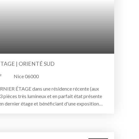
 ÉTAGE | ORIENTÉ SUD
²
Nice 06000
IER ÉTAGE dans une résidence récente (aux
pièces très lumineux et en parfait état présente
en dernier étage et bénéficiant d'une exposition
sse ensoleillée, et offre des prestations de qualité
n, double vitrage, stores électriques, un grand
uteur (possibilité de créer un box). Le bâtiment
neaux solaires. L'appartement offre une