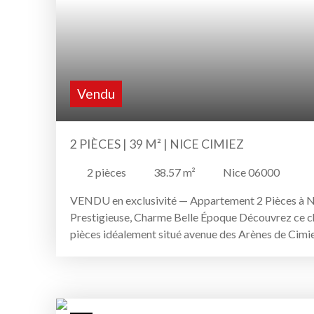
très bon état général et un fort potentiel pour les
et d’appartements de caractère, à deux pas des pla
transports. Un bien d’exception à visiter sans tarder
les plus recherchés de Nice. Les informations sur le
est exposé sont disponibles sur le site Géorisques h
Vendu
2 PIÈCES | 39 M² | NICE CIMIEZ
2
pièces
38.57
m²
Nice 06000
VENDU en exclusivité — Appartement 2 Pièces à N
Prestigieuse, Charme Belle Époque Découvrez ce 
pièces idéalement situé avenue des Arènes de Cimie
recherchée au cœur du quartier historique de Cimie
élégance et sa tranquillité. Niché au 2ème étage d’
Belle Époque sans ascenseur, cet appartement de 3
m² au sol) séduit par sa hauteur sous plafond de 3,0