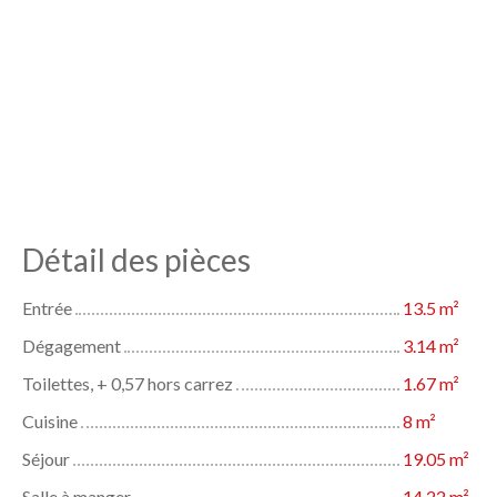
Détail des pièces
Entrée
13.5 m²
Dégagement
3.14 m²
Toilettes, + 0,57 hors carrez
1.67 m²
Cuisine
8 m²
Séjour
19.05 m²
Salle à manger
14.22 m²