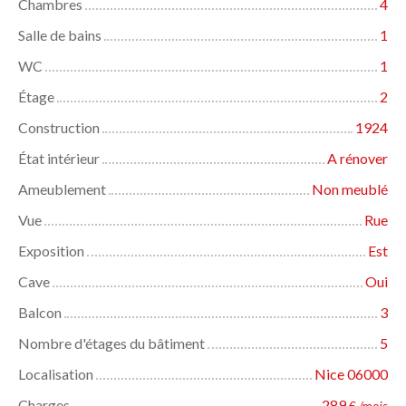
Chambres
4
Salle de bains
1
WC
1
Étage
2
Construction
1924
État intérieur
A rénover
Ameublement
Non meublé
Vue
Rue
Exposition
Est
Cave
Oui
Balcon
3
Nombre d'étages du bâtiment
5
Localisation
Nice 06000
Charges
289
€ /mois