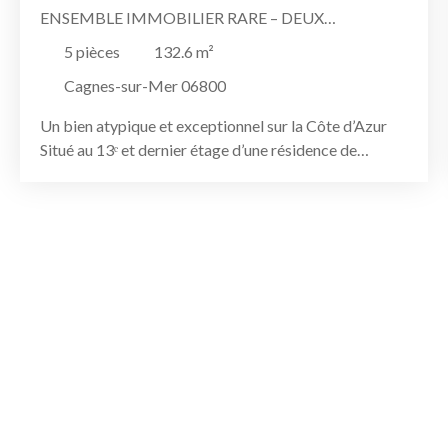
ENSEMBLE IMMOBILIER RARE – DEUX
APPARTEMENTS RÉUNIS AU 13ᵉ ÉTAGE AVEC
5
pièces
132.6
m²
SOLARIUM PRIVATIF ET VUE PANORAMIQUE
Cagnes-sur-Mer 06800
Un bien atypique et exceptionnel sur la Côte d’Azur
Situé au 13ᵉ et dernier étage d’une résidence de
standing avec piscine olympique, cet ensemble
immobilier unique réunit deux appartements
indépendants situés sur le même palier : un T3 et un
T2, offrant une surface totale de 132,60 m². Un bien
rare sur le marché, idéal pour une grande famille, une
résidence secondaire d’exception ou un projet mêlant
habitation et indépendance. Ce type de configuration
est extrêmement recherché et très rarement
disponible. L’ensemble nécessite un léger
rafraîchissement, laissant la possibilité de
personnaliser les espaces selon vos envies tout en
conservant un potentiel remarquable. Un accès