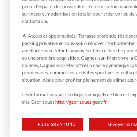
perte d’espace, des possibilités d’optimisation maximal
sur mesure, modernisation totale) pour créer un lieu de
confortable.
🌟 Atouts et opportunités: Terrasse profonde, résidenc
parking privative en sous-sol. A rénover : fort potentiel
améliorée avec futur tramway Secteur recherché pour de
ou une première acquisition. Cagnes-sur-Mer: vivre la C
collines, Cagnes-sur-Mer offre un cadre dynamique : p
promenades, commerces, activités sportives et culturell
situation idéale pour profiter pleinement du climat azur
Les informations sur les risques auxquels ce bien est ex
site Géorisques
http://georisques.gouv.fr
+33 6 68 69 10 10
Envoyer un ma