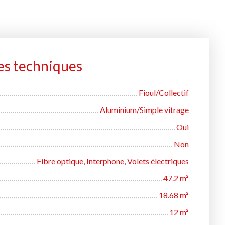
es techniques
Fioul/Collectif
Aluminium/Simple vitrage
Oui
Non
Fibre optique, Interphone, Volets électriques
47.2
m²
18.68
m²
12
m²