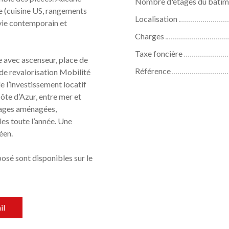
Nombre d'étages du bâtim
e (cuisine US, rangements
Localisation
 vie contemporain et
Charges
Taxe foncière
e avec ascenseur, place de
Référence
 de revalorisation Mobilité
 l’investissement locatif
ôte d’Azur, entre mer et
lages aménagées,
es toute l’année. Une
éen.
posé sont disponibles sur le
il