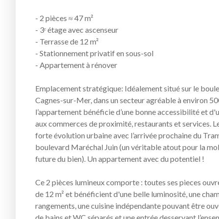
- 2 pièces ≈ 47 m²
- 3ᵉ étage avec ascenseur
- Terrasse de 12 m²
- Stationnement privatif en sous-sol
- Appartement à rénover
Emplacement stratégique: Idéalement situé sur le boule
Cagnes-sur-Mer, dans un secteur agréable à environ 50
l’appartement bénéficie d’une bonne accessibilité et d'u
aux commerces de proximité, restaurants et services. Le
forte évolution urbaine avec l’arrivée prochaine du Tram
boulevard Maréchal Juin (un véritable atout pour la mobi
future du bien). Un appartement avec du potentiel !
Ce 2 pièces lumineux comporte : toutes ses pieces ouvr
de 12 m² et bénéficient d'une belle luminosité, une ch
rangements, une cuisine indépendante pouvant être ouvert
de bains et WC séparés et une entrée desservant l’ense