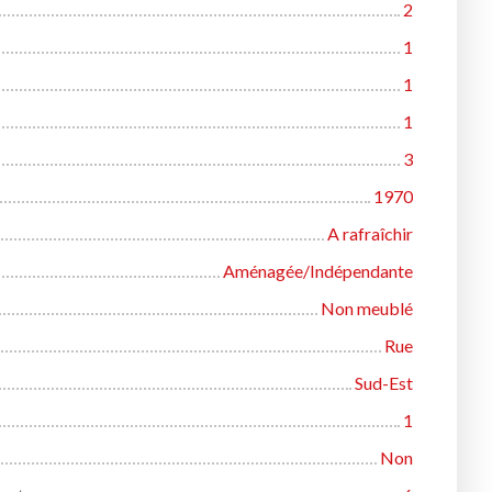
2
1
1
1
3
1970
A rafraîchir
Aménagée/Indépendante
Non meublé
Rue
Sud-Est
1
Non