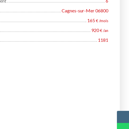
ent
6
Cagnes-sur-Mer 06800
165
€ /mois
920
€ /an
1181