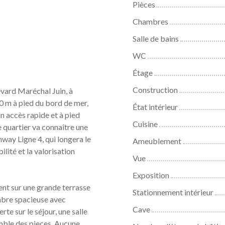
Pièces
Chambres
Salle de bains
WC
Étage
Construction
vard Maréchal Juin, à
0 m à pied du bord de mer,
État intérieur
n accès rapide et à pied
Cuisine
 quartier va connaître une
way Ligne 4, qui longera le
Ameublement
lité et la valorisation
Vue
Exposition
ent sur une grande terrasse
Stationnement intérieur
ambre spacieuse avec
Cave
e sur le séjour, une salle
mble des pieces. Aucune