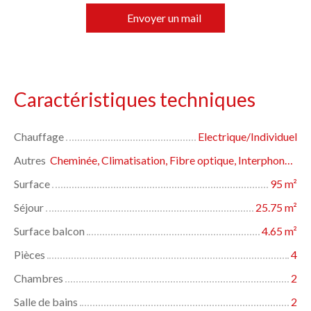
Envoyer un mail
Caractéristiques techniques
Chauffage
Electrique/Individuel
Autres
Cheminée, Climatisation, Fibre optique, Interphone, Volets électriques
Surface
95
m²
Séjour
25.75
m²
Surface balcon
4.65
m²
Pièces
4
Chambres
2
Salle de bains
2