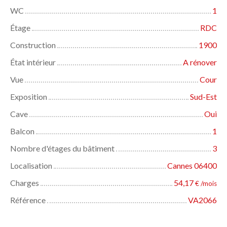
WC
1
Étage
RDC
Construction
1900
État intérieur
A rénover
Vue
Cour
Exposition
Sud-Est
Cave
Oui
Balcon
1
Nombre d'étages du bâtiment
3
Localisation
Cannes 06400
Charges
54,17
€ /mois
Référence
VA2066