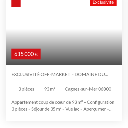
Exclusivité
615 000
€
EXCLUSIVITÉ OFF-MARKET – DOMAINE DU
LOUP – CAGNES-SUR-MER
3
pièces
93
m²
Cagnes-sur-Mer 06800
Appartement coup de cœur de 93 m² – Configuration
3 pièces – Séjour de 35 m² – Vue lac – Aperçu mer –
Entièrement climatisé Opportunité confidentielle –
Disponible début 2027 Au cœur du très recherché