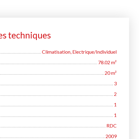
es techniques
Climatisation, Electrique/Individuel
78.02
m²
20
m²
3
2
1
1
RDC
2009