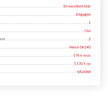
En excellent état
Dégagée
1
Oui
ent
2
Vence 06140
176
€ /mois
1 131
€ /an
VA2068