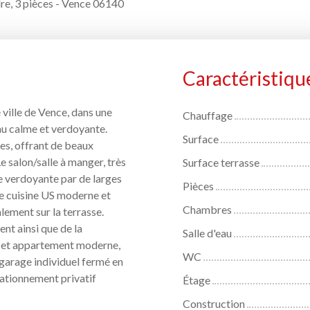
e, 3 pièces - Vence 06140
Caractéristiqu
 ville de Vence, dans une
Chauffage
au calme et verdoyante.
Surface
es, offrant de beaux
e salon/salle à manger, très
Surface terrasse
ue verdoyante par de larges
Pièces
le cuisine US moderne et
Chambres
ement sur la terrasse.
nt ainsi que de la
Salle d'eau
 cet appartement moderne,
WC
 garage individuel fermé en
stationnement privatif
Étage
Construction