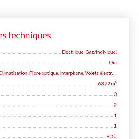
es techniques
Electrique, Gaz/Individuel
Oui
Accès handicapés, Climatisation, Fibre optique, Interphone, Volets électriques
63.72
m²
3
2
1
1
RDC