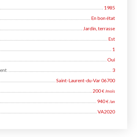
1985
En bon état
Jardin, terrasse
Est
1
Oui
ent
3
Saint-Laurent-du-Var 06700
200
€ /mois
940
€ /an
VA2020