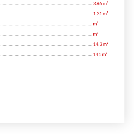
3.86 m²
1.31 m²
m²
m²
14.3 m²
141 m²
complémentaires