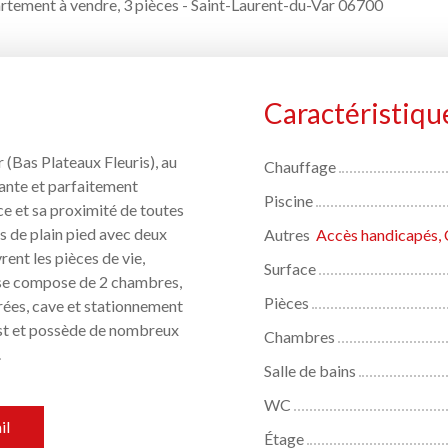
tement à vendre, 3 pièces - Saint-Laurent-du-Var 06700
Caractéristiqu
 (Bas Plateaux Fleuris), au
Chauffage
yante et parfaitement
Piscine
ce et sa proximité de toutes
 de plain pied avec deux
Autres
rent les pièces de vie,
Surface
 se compose de 2 chambres,
Pièces
arées, cave et stationnement
est et possède de nombreux
Chambres
.
Salle de bains
WC
il
Étage