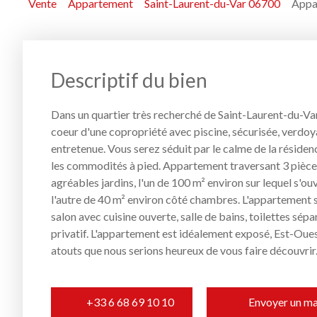
Vente
Appartement
Saint-Laurent-du-Var 06700
Appar
Descriptif du bien
Dans un quartier très recherché de Saint-Laurent-du-Var
coeur d'une copropriété avec piscine, sécurisée, verdo
entretenue. Vous serez séduit par le calme de la résiden
les commodités à pied. Appartement traversant 3 pièces
agréables jardins, l'un de 100 m² environ sur lequel s'ouv
l'autre de 40 m² environ côté chambres. L'appartement
salon avec cuisine ouverte, salle de bains, toilettes sép
privatif. L'appartement est idéalement exposé, Est-Ou
atouts que nous serions heureux de vous faire découvrir
+33 6 68 69 10 10
Envoyer un ma