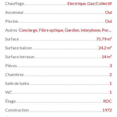
Chauffage
Electrique, Gaz/Collectif
Ascenseur
Oui
Piscine
Oui
Autres
Concierge, Fibre optique, Gardien, Interphone, Portail motorisé, Porte blindée, Visiophone, Volets électriques
Surface
75.79
m²
Surface balcon
24.2
m²
Surface terrasse
14
m²
Pièces
3
Chambres
2
Salle de bains
1
WC
1
Étage
RDC
Construction
1972