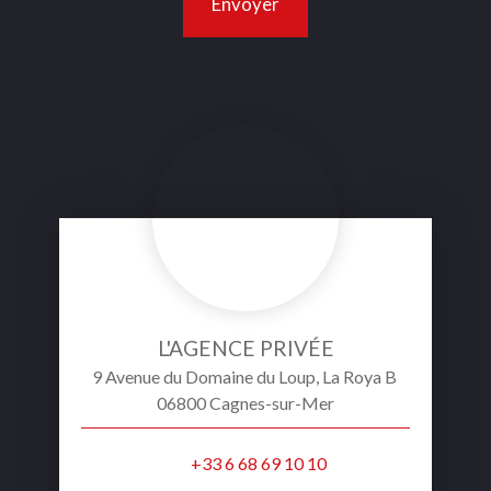
Envoyer
L'AGENCE PRIVÉE
9 Avenue du Domaine du Loup, La Roya B
06800 Cagnes-sur-Mer
+33 6 68 69 10 10