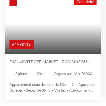
Exclusivité
615 000
€
EXCLUSIVITÉ OFF-MARKET – DOMAINE DU
LOUP – CAGNES-SUR-MER
3
pièces
93
m²
Cagnes-sur-Mer 06800
Appartement coup de cœur de 93 m² – Configuration
3 pièces – Séjour de 35 m² – Vue lac – Aperçu mer –
Entièrement climatisé Opportunité confidentielle –
Disponible début 2027 Au cœur du très recherché