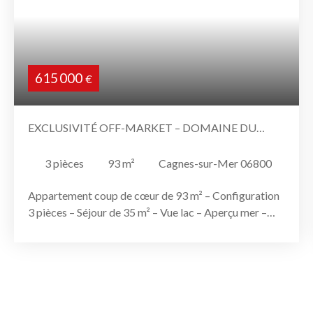
615 000
€
EXCLUSIVITÉ OFF-MARKET – DOMAINE DU
LOUP – CAGNES-SUR-MER
3
pièces
93
m²
Cagnes-sur-Mer 06800
Appartement coup de cœur de 93 m² – Configuration
3 pièces – Séjour de 35 m² – Vue lac – Aperçu mer –
Entièrement climatisé Opportunité confidentielle –
Disponible début 2027 Au cœur du très recherché
Domaine du Loup à Cagnes-sur-Mer, nous vous
proposons, en off-market, un superbe appartement
d’environ 93 m², entièrement rénové et offrant une
qualité de vie particulièrement agréable. Un véritable