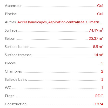
Ascenseur
Oui
Piscine
Oui
Autres
Accès handicapés, Aspiration centralisée, Climatisation, Concierge, Fibre optique, Gardien, Interphone, Portail motorisé, Porte blindée, Système d'alarme, Visiophone, Volets électriques
Surface
74.49
m²
Séjour
23.37
m²
Surface balcon
8.5
m²
Surface terrasse
14
m²
Pièces
3
Chambres
2
Salle de bains
1
WC
1
Étage
RDC
Construction
1974