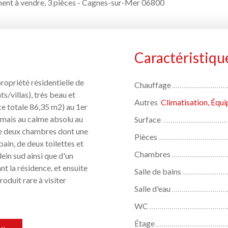
ent à vendre, 3 pièces - Cagnes-sur-Mer 06800
Caractéristiqu
opriété résidentielle de
Chauffage
/villas), très beau et
Autres
ce totale 86,35 m2) au 1er
d mais au calme absolu au
Surface
se deux chambres dont une
Pièces
ain, de deux toilettes et
Chambres
ein sud ainsi que d'un
t la résidence, et ensuite
Salle de bains
oduit rare à visiter
Salle d'eau
WC
Étage