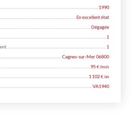
1990
En excellent état
Dégagée
1
ent
1
Cagnes-sur-Mer 06800
95
€ /mois
1 102
€ /an
VA1940