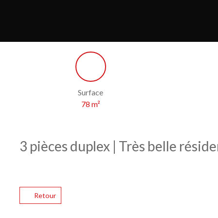
Surface
78
m²
3 pièces duplex | Très belle résid
Retour