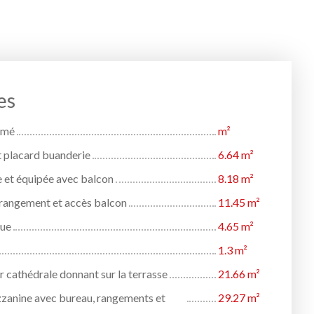
es
rmé
m²
t placard buanderie
6.64 m²
 et équipée avec balcon
8.18 m²
rangement et accès balcon
11.45 m²
que
4.65 m²
1.3 m²
er cathédrale donnant sur la terrasse
21.66 m²
zanine avec bureau, rangements et
29.27 m²