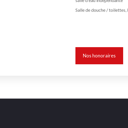
salle d'eau indépendante
Salle de douche / toilettes,
Informations 
Nos honoraires