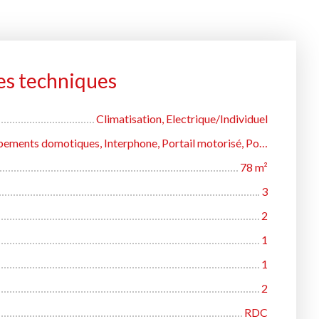
es techniques
Climatisation, Electrique/Individuel
Climatisation, Équipements domotiques, Interphone, Portail motorisé, Porte blindée, Système d'alarme, Volets électriques
78
m²
3
2
1
1
2
RDC