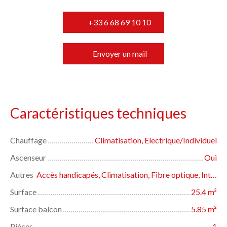
+33 6 68 69 10 10
Envoyer un mail
Caractéristiques techniques
Chauffage
Climatisation, Electrique/Individuel
Ascenseur
Oui
Autres
Accès handicapés, Climatisation, Fibre optique, Interphone
Surface
25.4
m²
Surface balcon
5.85
m²
Pièces
1