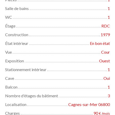
Salle de bains
1
WC
1
Étage
RDC
Construction
1979
État intérieur
En bon état
Vue
Cour
Exposition
Ouest
Stationnement intérieur
1
Cave
Oui
Balcon
1
Nombre d'étages du bâtiment
3
Localisation
Cagnes-sur-Mer 06800
Charges
90
€ /mois