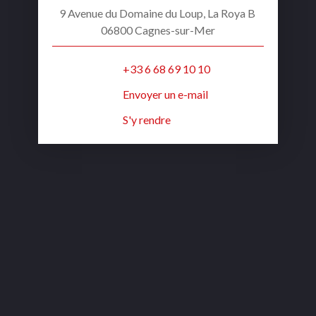
9 Avenue du Domaine du Loup, La Roya B
06800 Cagnes-sur-Mer
+33 6 68 69 10 10
Envoyer un e-mail
S'y rendre