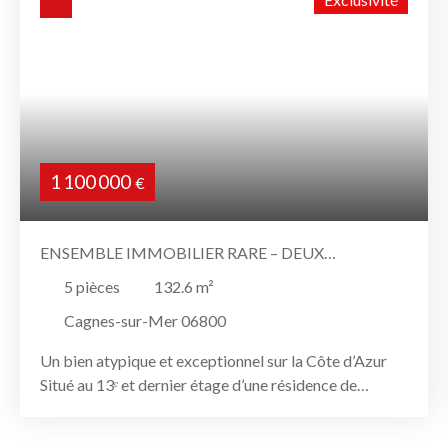
1 100 000
€
ENSEMBLE IMMOBILIER RARE – DEUX
APPARTEMENTS RÉUNIS AU 13ᵉ ÉTAGE AVEC
5
pièces
132.6
m²
SOLARIUM PRIVATIF ET VUE PANORAMIQUE
Cagnes-sur-Mer 06800
Un bien atypique et exceptionnel sur la Côte d’Azur
Situé au 13ᵉ et dernier étage d’une résidence de
standing avec piscine olympique, cet ensemble
immobilier unique réunit deux appartements