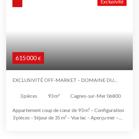
Exclusivité
615 000
€
EXCLUSIVITÉ OFF-MARKET – DOMAINE DU
LOUP – CAGNES-SUR-MER
3
pièces
93
m²
Cagnes-sur-Mer 06800
Appartement coup de cœur de 93 m² – Configuration
3 pièces – Séjour de 35 m² – Vue lac – Aperçu mer –
Entièrement climatisé Opportunité confidentielle –
Disponible début 2027 Au cœur du très recherché