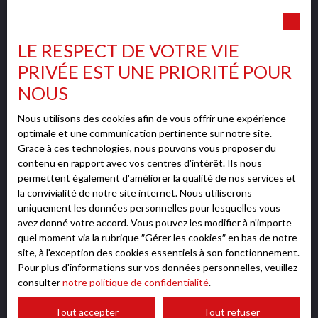
Pièces min
LE RESPECT DE VOTRE VIE
J'accepte le traitement de mes données personnelles
PRIVÉE EST UNE PRIORITÉ POUR
conformément au RGPD. Si vous ne souhaitez pas faire
NOUS
l'objet de prospection commerciale par voie
téléphonique, vous pouvez vous inscrire gratuitement
Nous utilisons des cookies afin de vous offrir une expérience
optimale et une communication pertinente sur notre site.
sur la liste d'opposition au démarchage téléphonique,
Grace à ces technologies, nous pouvons vous proposer du
prévu par l'article L223-1 du code de la
contenu en rapport avec vos centres d'intérêt. Ils nous
consommation, sur le site Internet
permettent également d'améliorer la qualité de nos services et
www.bloctel.gouv.fr ou par courrier adressé à :
la convivialité de notre site internet. Nous utiliserons
uniquement les données personnelles pour lesquelles vous
Société Worldline, Service Bloctel, CS 61311, 41013
avez donné votre accord. Vous pouvez les modifier à n'importe
BLOIS CEDEX.
quel moment via la rubrique ″Gérer les cookies″ en bas de notre
site, à l'exception des cookies essentiels à son fonctionnement.
Pour plus d'informations sur vos données personnelles, veuillez
Pour en savoir plus sur le traitement de vos données
consulter
notre politique de confidentialité
.
personnelles, veuillez consulter notre
politique de
confidentialité
.
Tout accepter
Tout refuser