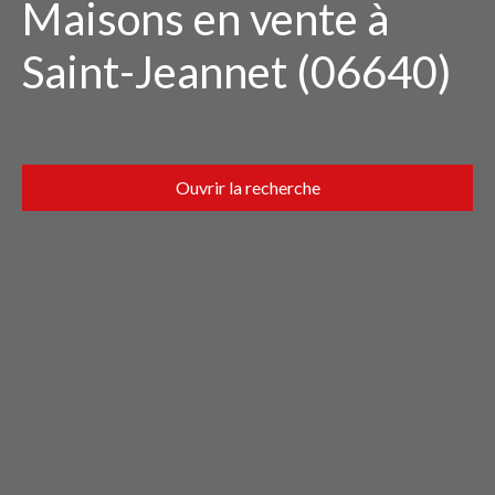
Maisons en vente à
Saint-Jeannet (06640)
Ouvrir la recherche
Type d'offre
Vente
Type de bien
Maison
Localisation
Saint-Jeannet (06640)
Budget max (€)