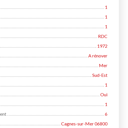
1
1
1
RDC
1972
A rénover
Mer
Sud-Est
1
Oui
1
ent
6
Cagnes-sur-Mer 06800