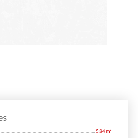
es
5.84 m²