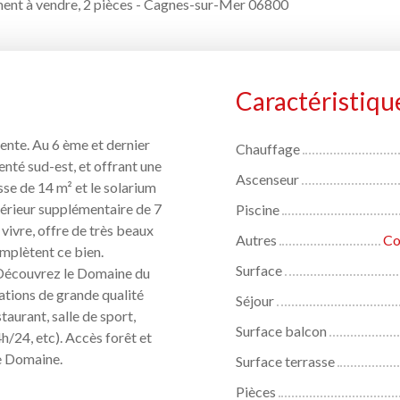
ent à vendre, 2 pièces - Cagnes-sur-Mer 06800
Caractéristiqu
vente. Au 6 ème et dernier
Chauffage
enté sud-est, et offrant une
Ascenseur
sse de 14 m² et le solarium
térieur supplémentaire de 7
Piscine
vivre, offre de très beaux
Autres
Co
mplètent ce bien.
Surface
 Découvrez le Domaine du
ations de grande qualité
Séjour
taurant, salle de sport,
Surface balcon
h/24, etc). Accès forêt et
le Domaine.
Surface terrasse
Pièces