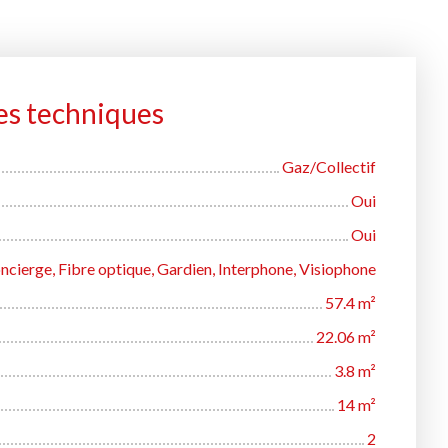
es techniques
Gaz/Collectif
Oui
Oui
ncierge, Fibre optique, Gardien, Interphone, Visiophone
57.4
m²
22.06
m²
3.8
m²
14
m²
2