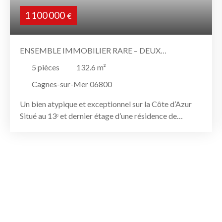
1 100 000
€
ENSEMBLE IMMOBILIER RARE – DEUX
APPARTEMENTS RÉUNIS AU 13ᵉ ÉTAGE AVEC
5
pièces
132.6
m²
SOLARIUM PRIVATIF ET VUE PANORAMIQUE
Cagnes-sur-Mer 06800
Un bien atypique et exceptionnel sur la Côte d’Azur
Situé au 13ᵉ et dernier étage d’une résidence de
standing avec piscine olympique, cet ensemble
immobilier unique réunit deux appartements
indépendants situés sur le même palier : un T3 et un
T2, offrant une surface totale de 132,60 m². Un bien
rare sur le marché, idéal pour une grande famille, une
résidence secondaire d’exception ou un projet mêlant
habitation et indépendance. Ce type de configuration
est extrêmement recherché et très rarement