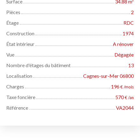
Surface
34.88
m²
Pièces
2
Étage
RDC
Construction
1974
État intérieur
A rénover
Vue
Dégagée
Nombre d'étages du bâtiment
13
Localisation
Cagnes-sur-Mer 06800
Charges
196
€ /mois
Taxe foncière
570
€ /an
Référence
VA2044