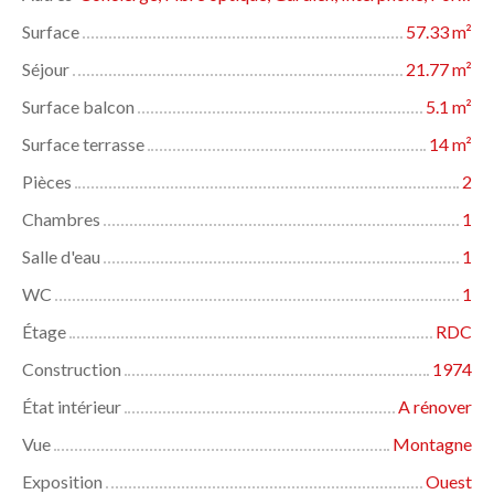
Surface
57.33
m²
Séjour
21.77
m²
Surface balcon
5.1
m²
Surface terrasse
14
m²
Pièces
2
Chambres
1
Salle d'eau
1
WC
1
Étage
RDC
Construction
1974
État intérieur
A rénover
Vue
Montagne
Exposition
Ouest