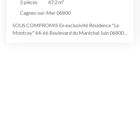
2
pièces
47.2
m²
MARÉCHAL JUIN
Cagnes-sur-Mer 06800
SOUS COMPROMIS En exclusivité Résidence "Le
Montcey" 64-66 Boulevard du Maréchal Juin 06800
Cagnes-sur-Mer - 2 pièces ≈ 47 m² - 3ᵉ étage avec
ascenseur - Terrasse de 12 m² - Stationnement privatif
en sous-sol - Appartement à rénover Emplacement
stratégique: Idéalement situé sur le boulevard
Maréchal Juin, à Cagnes-sur-Mer, dans un secteur
agréable à environ 500 m à pied du bord de mer,
l’appartement bénéficie d’une bonne accessibilité et
d'un accès rapide et à pied aux commerces de
proximité, restaurants et services. Le quartier va
connaître une forte évolution urbaine avec l’arrivée
prochaine du Tramway Ligne 4, qui longera le
boulevard Maréchal Juin (un véritable atout pour la
mobilité et la valorisation future du bien). Un
appartement avec du potentiel ! Ce 2 pièces lumineux